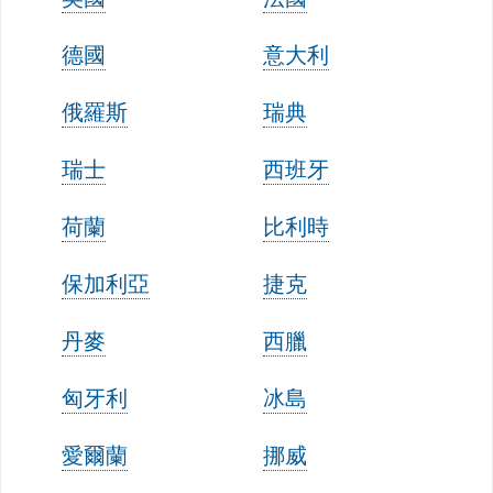
德國
意大利
俄羅斯
瑞典
瑞士
西班牙
荷蘭
比利時
保加利亞
捷克
丹麥
西臘
匈牙利
冰島
愛爾蘭
挪威