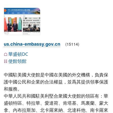
(
15114
)
us.china-embassy.gov.cn
華盛頓DC
☖
使館領館
☷
中國駐美國大使館是中國在美國的外交機構，負責保
護中國公民和企業的合法權益，並爲其提供領事保護
和服務。
中華人民共和國駐美利堅合衆國大使館的領區有：華
盛頓特區、特拉華、愛達荷、肯塔基、馬裏蘭、蒙大
拿、內布拉斯加、北卡羅來納、北達科他、南卡羅來