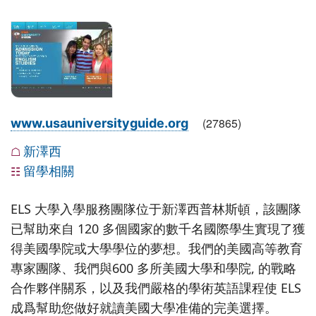
(
27865
)
www.usauniversityguide.org
新澤西
☖
留學相關
☷
ELS 大學入學服務團隊位于新澤西普林斯頓，該團隊
已幫助來自 120 多個國家的數千名國際學生實現了獲
得美國學院或大學學位的夢想。我們的美國高等教育
專家團隊、我們與600 多所美國大學和學院, 的戰略
合作夥伴關系，以及我們嚴格的學術英語課程使 ELS
成爲幫助您做好就讀美國大學准備的完美選擇。